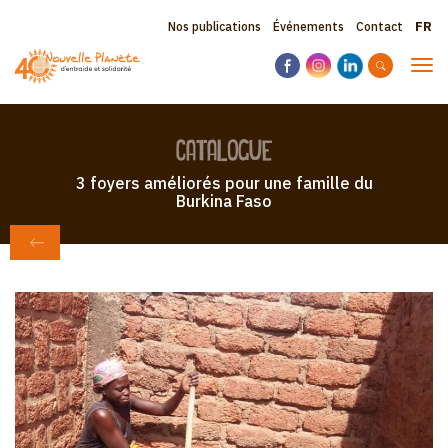
Aller
Sele
Topbar
Nos publications
Événements
Contact
au
your
contenu
menu
lang
Tog
principal
navi
catalogue
3 foyers améliorés pour une famille du
Burkina Faso
RETOUR À CATALOGUE EN LIGNE