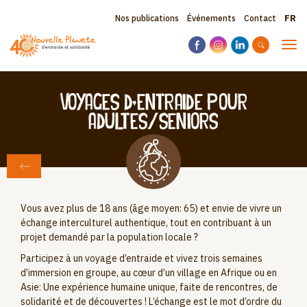
Aller
Sele
Topbar
Nos publications
Événements
Contact
au
your
contenu
menu
lang
Tog
principal
navi
Voyages d’entraide pour
adultes/seniors
RETOUR AUX VOYAGES
Vous avez plus de 18 ans (âge moyen: 65) et envie de vivre un
échange interculturel authentique, tout en contribuant à un
projet demandé par la population locale ?
Participez à un voyage d’entraide et vivez trois semaines
d’immersion en groupe, au cœur d’un village en Afrique ou en
Asie: Une expérience humaine unique, faite de rencontres, de
solidarité et de découvertes ! L’échange est le mot d’ordre du