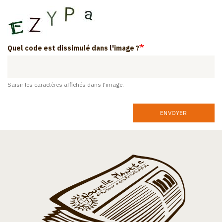
Quel code est dissimulé dans l'image ?
Saisir les caractères affichés dans l'image.
ENVOYER