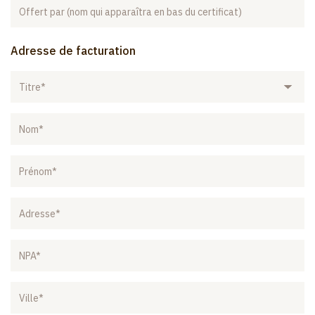
qui
Offert
apparaît
par
en
(nom
haut
qui
Adresse de facturation
du
apparaîtra
certificat)
en
Titre
bas
du
certificat)
Nom
Prénom
Adresse
NPA
Ville