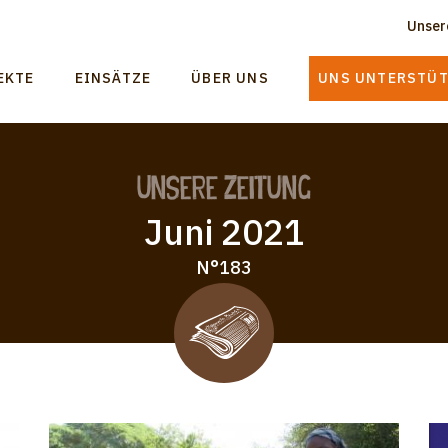
Unser
T
n
EKTE
EINSÄTZE
ÜBER UNS
UNS UNTERSTÜ
m
gation
Unsere Zeitung
Juni 2021
N°183