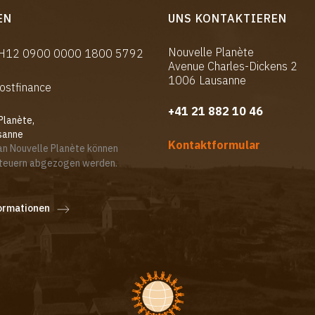
EN
UNS KONTAKTIEREN
Nouvelle Planète
CH12 0900 0000 1800 5792
Avenue Charles-Dickens 2
1006 Lausanne
ostfinance
+41 21
882 10 46
Planète,
sanne
Kontaktformular
n Nouvelle Planète können
Steuern abgezogen werden.
ormationen