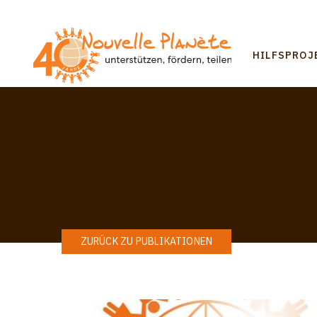
Direkt
zum
Inhalt
Mai
HILFSPROJ
navi
ZURÜCK ZU PUBLIKATIONEN