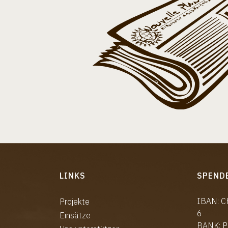
LINKS
SPEND
IBAN: 
Projekte
6
Einsätze
BANK: P