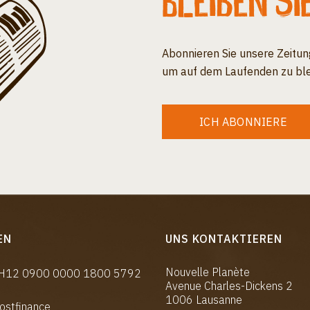
Bleiben Si
Abonnieren Sie unsere Zeitun
um auf dem Laufenden zu ble
ICH ABONNIERE
EN
UNS KONTAKTIEREN
Nouvelle Planète
CH12 0900 0000 1800 5792
Avenue Charles-Dickens 2
1006 Lausanne
ostfinance