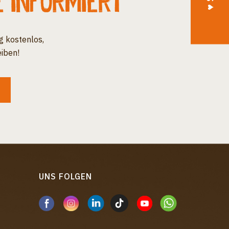
e informiert
g kostenlos,
iben!
UNS FOLGEN