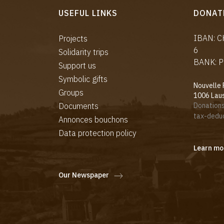
USEFUL LINKS
DONAT
IBAN: 
Projects
6
Solidarity trips
BANK: P
Support us
Symbolic gifts
Nouvelle 
Groups
1006 Lau
Documents
Donations
tax-deduc
Annonces bouchons
Data protection policy
Learn mo
Our Newspaper