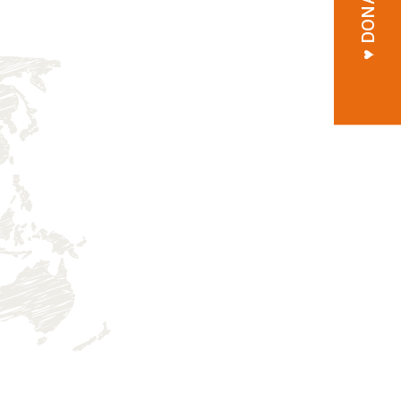
♥︎ DONATE