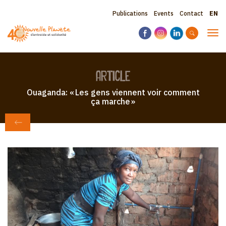
Skip
Sele
Topbar
Publications
Events
Contact
to
your
main
menu
lang
Tog
content
navi
article
Ouaganda: « Les gens viennent voir comment
ça marche »
BACK TO NEWSPAPER